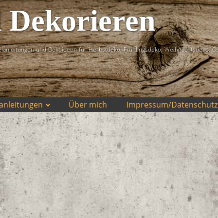
d Dekorieren
lanleitungen und Dekoideen für Herbstdeko, Frühlingsdeko, Weihnachtsdeko, O
anleitungen
Über mich
Impressum/Datenschutz