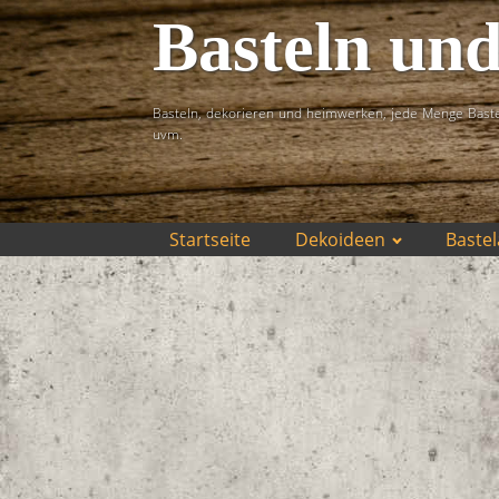
Basteln un
Basteln, dekorieren und heimwerken, jede Menge Baste
uvm.
Startseite
Dekoideen
Bastel