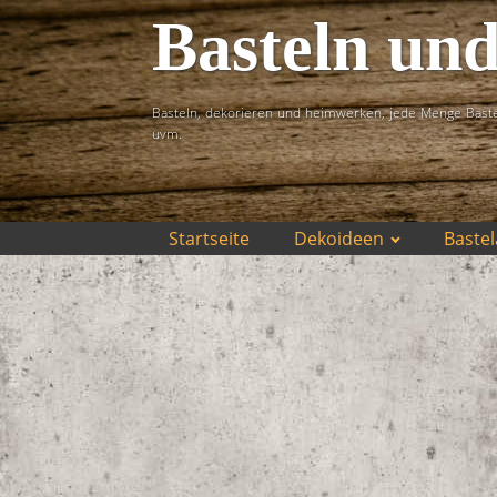
Basteln un
Basteln, dekorieren und heimwerken, jede Menge Baste
uvm.
Startseite
Dekoideen
Bastel