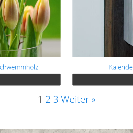
 Schwemmholz
Kalende
1
2
3
Weiter »