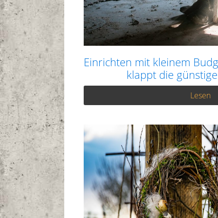
Einrichten mit kleinem Budg
klappt die günstige
Lesen