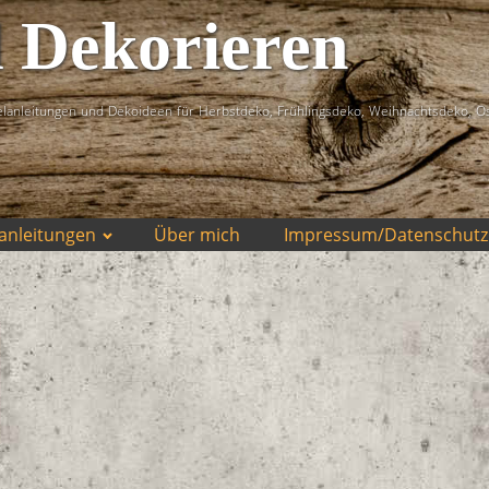
d Dekorieren
lanleitungen und Dekoideen für Herbstdeko, Frühlingsdeko, Weihnachtsdeko, O
anleitungen
Über mich
Impressum/Datenschutz