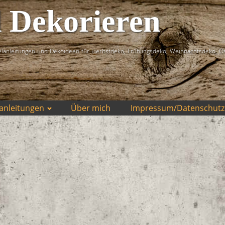
d Dekorieren
lanleitungen und Dekoideen für Herbstdeko, Frühlingsdeko, Weihnachtsdeko, O
anleitungen
Über mich
Impressum/Datenschutz