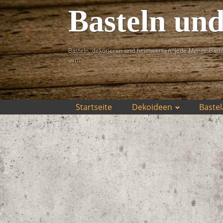
Basteln un
Basteln, dekorieren und heimwerken, jede Menge Baste
uvm.
Startseite
Dekoideen
Bastel