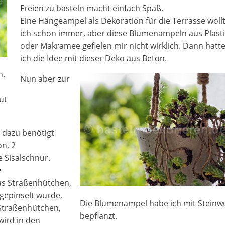
Freien zu basteln macht einfach Spaß.
Eine Hängeampel als Dekoration für die Terrasse woll
ich schon immer, aber diese Blumenampeln aus Plasti
oder Makramee gefielen mir nicht wirklich. Dann hatt
ich die Idee mit dieser Deko aus Beton.
n.
Nun aber zur
ut
 dazu benötigt
on, 2
 Sisalschnur.

das Straßenhütchen,
ngepinselt wurde,
Die Blumenampel habe ich mit Steinw
 Straßenhütchen,
bepflanzt.
wird in den