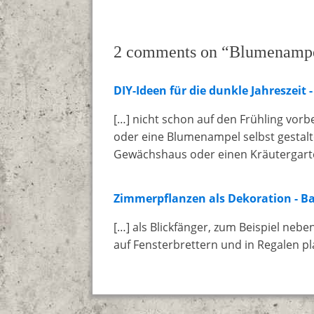
2 comments on “Blumenampe
DIY-Ideen für die dunkle Jahreszeit
[…] nicht schon auf den Frühling vorb
oder eine Blumenampel selbst gestalte
Gewächshaus oder einen Kräutergart
Zimmerpflanzen als Dekoration - B
[…] als Blickfänger, zum Beispiel neb
auf Fensterbrettern und in Regalen pla