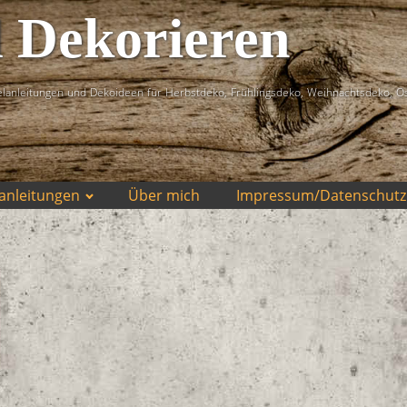
d Dekorieren
lanleitungen und Dekoideen für Herbstdeko, Frühlingsdeko, Weihnachtsdeko, O
anleitungen
Über mich
Impressum/Datenschutz