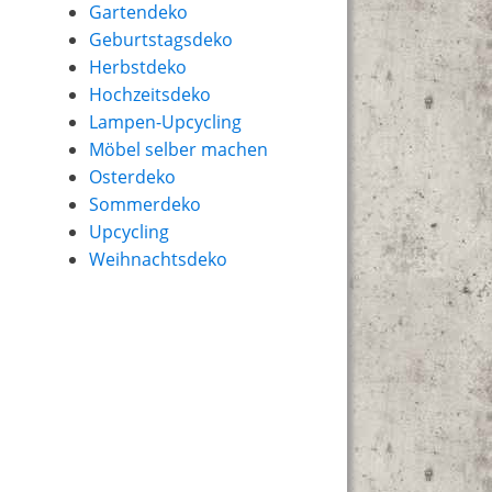
Gartendeko
Geburtstagsdeko
Herbstdeko
Hochzeitsdeko
Lampen-Upcycling
Möbel selber machen
Osterdeko
Sommerdeko
Upcycling
Weihnachtsdeko