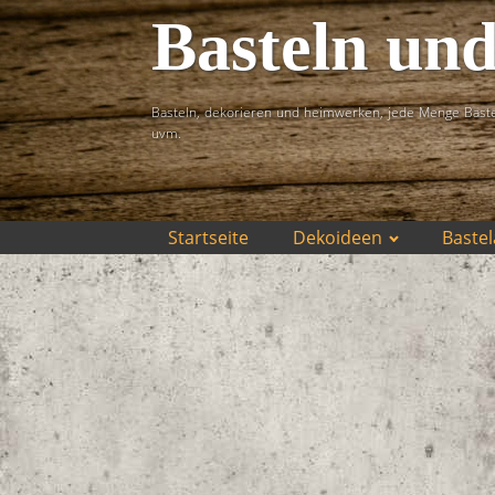
Basteln un
Basteln, dekorieren und heimwerken, jede Menge Baste
uvm.
Startseite
Dekoideen
Bastel