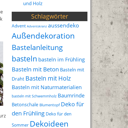
und Holz
te
Schlagwörter
k
aussendeko
Advent
e
Adventskranz
Außendekoration
Bastelanleitung
basteln
basteln im Frühling
Basteln mit Beton
Basteln mit
Basteln mit Holz
Draht
Basteln mit Naturmaterialien
Baumrinde
basteln mit Schwemmholz
Deko für
Betonschale
Blumentopf
den Frühling
Deko für den
urz
Dekoideen
Sommer