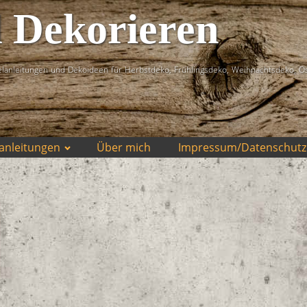
d Dekorieren
lanleitungen und Dekoideen für Herbstdeko, Frühlingsdeko, Weihnachtsdeko, O
anleitungen
Über mich
Impressum/Datenschutz