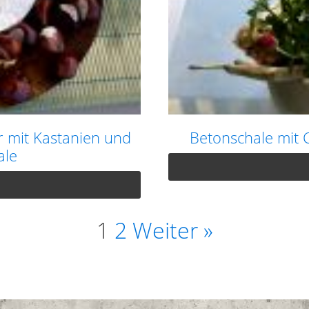
r mit Kastanien und
Betonschale mit 
ale
1
2
Weiter »