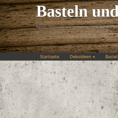
Basteln un
Basteln, dekorieren und heimwerken, jede Menge Baste
uvm.
Startseite
Dekoideen
Bastel