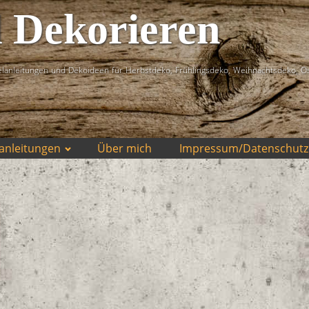
d Dekorieren
lanleitungen und Dekoideen für Herbstdeko, Frühlingsdeko, Weihnachtsdeko, O
anleitungen
Über mich
Impressum/Datenschutz