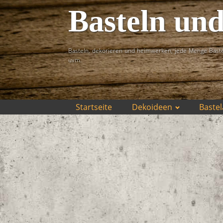
Basteln un
Basteln, dekorieren und heimwerken, jede Menge Baste
uvm.
Startseite
Dekoideen
Bastel