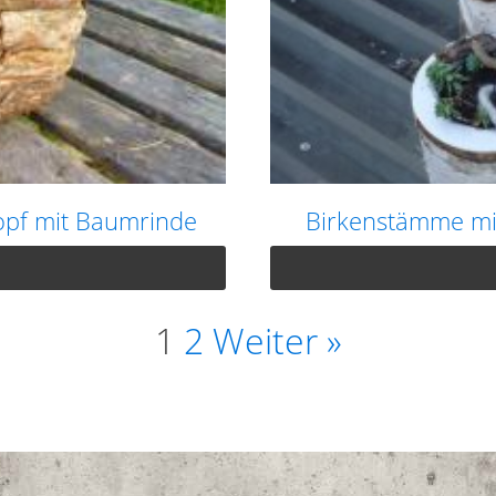
opf mit Baumrinde
Birkenstämme mit
1
2
Weiter »