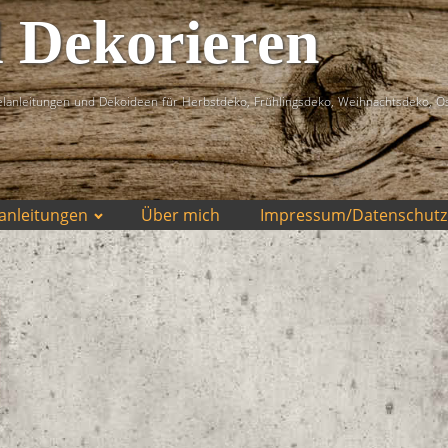
d Dekorieren
lanleitungen und Dekoideen für Herbstdeko, Frühlingsdeko, Weihnachtsdeko, O
anleitungen
Über mich
Impressum/Datenschutz