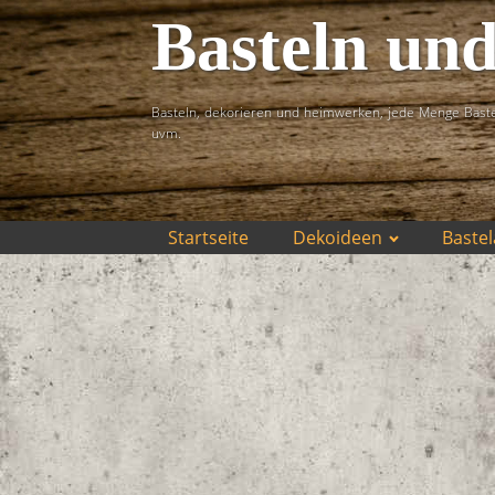
Basteln un
Basteln, dekorieren und heimwerken, jede Menge Baste
uvm.
Startseite
Dekoideen
Bastel