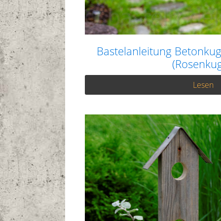
Bastelanleitung Betonkug
(Rosenkug
Lesen