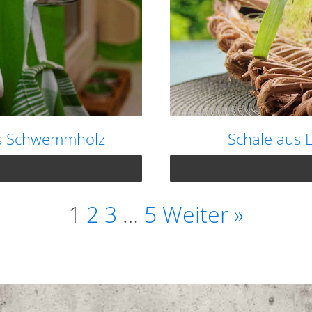
us Schwemmholz
Schale aus 
1
2
3
…
5
Weiter »