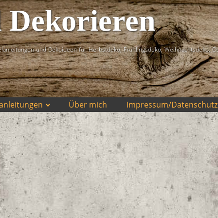
d Dekorieren
lanleitungen und Dekoideen für Herbstdeko, Frühlingsdeko, Weihnachtsdeko, O
anleitungen
Über mich
Impressum/Datenschutz