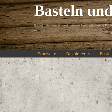
Basteln un
Basteln, dekorieren und heimwerken, jede Menge Baste
uvm.
Startseite
Dekoideen
Bastel