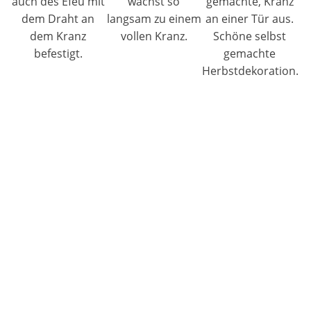
auch des Efeu mit
wächst so
gemachte, Kranz
dem Draht an
langsam zu einem
an einer Tür aus.
dem Kranz
vollen Kranz.
Schöne selbst
befestigt.
gemachte
Herbstdekoration.