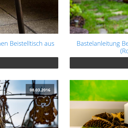
en Beistelltisch aus
Bastelanleitung B
(R
08.03.2016