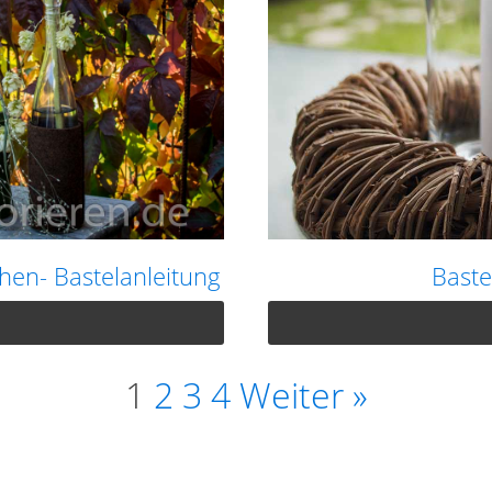
hen- Bastelanleitung
Baste
1
2
3
4
Weiter »