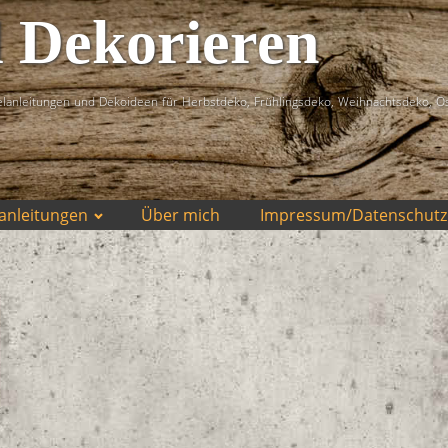
d Dekorieren
lanleitungen und Dekoideen für Herbstdeko, Frühlingsdeko, Weihnachtsdeko, O
anleitungen
Über mich
Impressum/Datenschutz