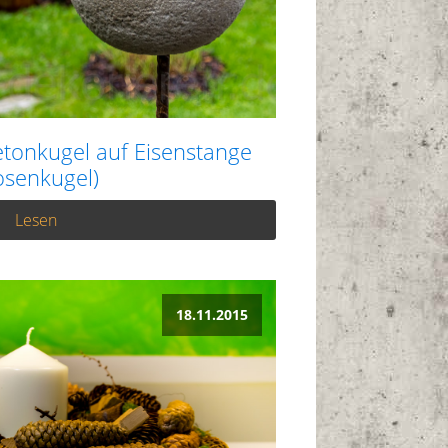
etonkugel auf Eisenstange
osenkugel)
Lesen
18.11.2015