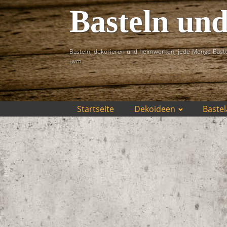
Basteln un
Basteln, dekorieren und heimwerken, jede Menge Baste
uvm.
Startseite
Dekoideen
Bastel