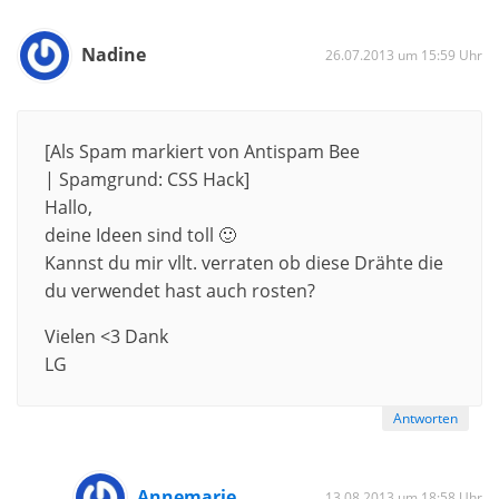
Nadine
26.07.2013 um 15:59 Uhr
[Als Spam markiert von Antispam Bee
| Spamgrund: CSS Hack]
Hallo,
deine Ideen sind toll 🙂
Kannst du mir vllt. verraten ob diese Drähte die
du verwendet hast auch rosten?
Vielen <3 Dank
LG
Antworten
Annemarie
13.08.2013 um 18:58 Uhr