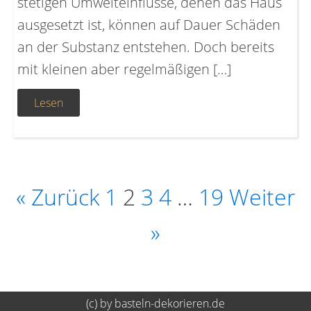
stetigen Umwelteinflüsse, denen das Haus
ausgesetzt ist, können auf Dauer Schäden
an der Substanz entstehen. Doch bereits
mit kleinen aber regelmäßigen […]
Lesen
« Zurück
1
2
3
4
…
19
Weiter
»
(c) by basteln-dekorieren.de